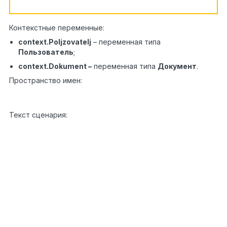
Контекстные переменные:
context.Poljzovatelj
– переменная типа
Пользователь
;
context.Dokument –
переменная типа
Документ
.
Пространство имен:
using
1
EleWise.ELMA.API;
Текст сценария:
var task = PublicAPI.Portal.TaskBase.Task.Create()
1
task.Subject =
"Тема Задачи"
;
2
task.Executor = context.Poljzovatelj;
3
task.StartDate = DateTime.Now;
4
task.EndDate = DateTime.Now.AddDays(1);
5
task.Description =
"Описание задачи"
;
6
var attachment =
7
PublicAPI.Docflow.Objects.DocumentAttachment.Creat
8
task.DocumentAttachments.Add(attachment);
9
task.Save();