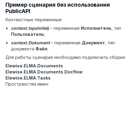
Пример сценария без использования
PublicAPI
Контекстные переменные:
context.Ispolnitelj
– переменная
Исполнитель
, тип
Пользователь
;
context.Dokument
– переменная
Документ
, тип
документа
Файл
.
Для работы сценария необходимо подключить сборки:
Elewise.ELMA.Documents
Elewise.ELMA.Documents.Docflow
Elewise.ELMA.Tasks
Пространства имен:
using
EleWise.ELMA.Common.Models;
using
1
EleWise.ELMA.Documents.Managers;
2
using
3
EleWise.ELMA.Documents.Models;
4
using
5
EleWise.ELMA.Model.Managers;