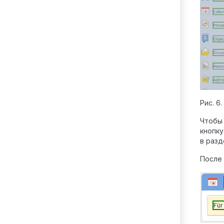
Рис. 6
Чтобы 
кнопк
в разд
После 