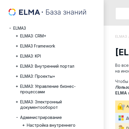
ELMA3
ELMA3: CRM+
ELMA3
ELMA3 Framework
[E
ELMA3: KPI
Во все
ELMA3: Внутренний портал
на ино
ELMA3: Проекты+
Чтобы
ELMA3: Управление бизнес-
Польз
процессами
ELMA
ELMA3: Электронный
документооборот
Администрирование
Настройка внутреннего