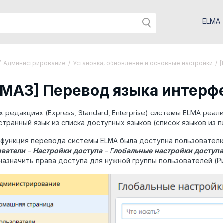
ELMA
/
Администрирование
/
Установка, обновление и основные настройки
/
[
LMA3] Перевод языка интерф
х редакциях (Express, Standard, Enterprise) системы ELMA р
странный язык из списка доступных языков (список языков из п
 функция перевода системы ELMA была доступна пользовател
ователи
–
Настройки
доступа
–
Глобальные
настройки
доступа
назначить права доступа для нужной группы пользователей (Рис