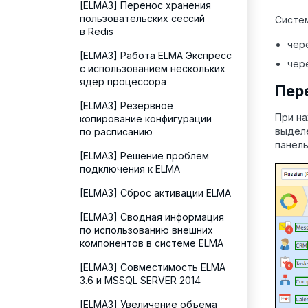
[ELMA3] Перенос хранения
пользовательских сессий
Систе
в Redis
чер
[ELMA3] Работа ELMA Экспресс
чер
с использованием нескольких
ядер процессора
Пер
[ELMA3] Резервное
При на
копирование конфигурации
выделе
по расписанию
панель
[ELMA3] Решение проблем
подключения к ELMA
[ELMA3] Сброс активации ELMA
[ELMA3] Сводная информация
по использованию внешних
компонентов в системе ELMA
[ELMA3] Совместимость ELMA
3.6 и MSSQL SERVER 2014
[ELMA3] Увеличение объема