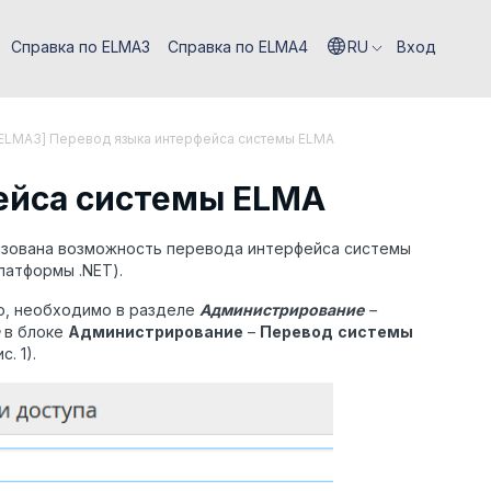
Справка по ELMA3
Справка по ELMA4
RU
Вход
ELMA3] Перевод языка интерфейса системы ELMA
ейса системы ELMA
еализована возможность перевода интерфейса системы
латформы .NET).
ю, необходимо в разделе
Администрирование
–
в блоке
Администрирование
–
Перевод
системы
. 1).