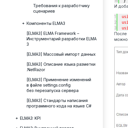
16
}
Требования к разработчику
И доба
сценариев
1
us
2
us
Компоненты ELMA3
3
us
[ELMA3] ELMA Framework –
После 
Инструментарий разработки ELMA
можно 
3
[ELMA3] Массовый импорт данных
[ELMA3] Описание языка разметки
.NetRazor
[ELMA3] Применение изменений
в файле settings.config
без перезапуска сервера
[ELMA3] Стандарты написания
программного кода на языке C#
ELMA3: KPI