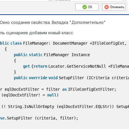
. Окно создания свойства. Вкладка "Дополнительно"
ль сценариев добавим новый класс:
blic
class
FileManager: DocumentManager <IFileConfigExt,
{
public
static
FileManager Instance
{
get
{
return
Locator.GetServiceNotNull <FileMana
}
public
override
void
SetupFilter (ICriteria criteri
ar eqlDocExtFilter = filter
as
IFileConfigExtFilter;
(eqlDocExtFilter! =
null
)
(! String.IsNullOrEmpty (eqlDocExtFilter.EQLStr)) Setup
se
.SetupFilter (criteria, filter);