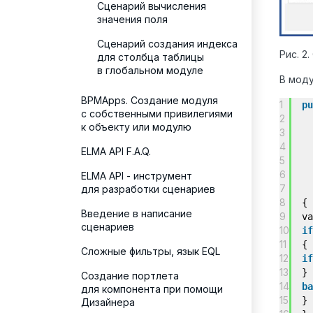
Сценарий вычисления
значения поля
Сценарий создания индекса
Рис. 2
для столбца таблицы
в глобальном модуле
В моду
BPMApps. Создание модуля
1
pu
с собственными привилегиями
2
к объекту или модулю
3
4
ELMA API F.A.Q.
5
6
ELMA API - инструмент
7
для разработки сценариев
8
{
Введение в написание
9
v
сценариев
10
if
11
{
Сложные фильтры, язык EQL
12
if
13
}
Создание портлета
14
ba
для компонента при помощи
15
}
Дизайнера