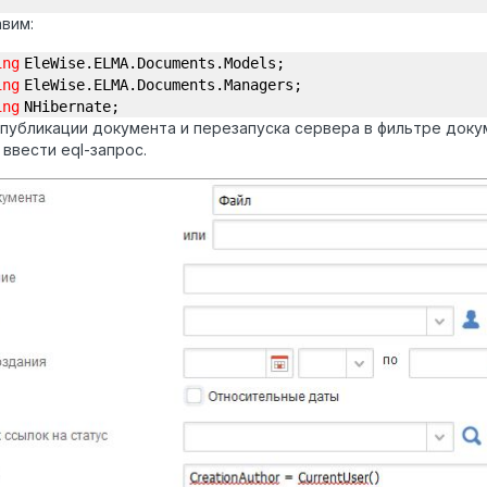
вим:
ing
EleWise.ELMA.Documents.Models;
ing
EleWise.ELMA.Documents.Managers;
ing
NHibernate;
публикации документа и перезапуска сервера в фильтре док
ввести eql-запрос.