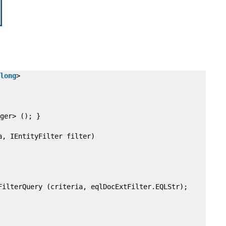
long
>
ger> (); }
a, IEntityFilter filter)
FilterQuery (criteria, eqlDocExtFilter.EQLStr);