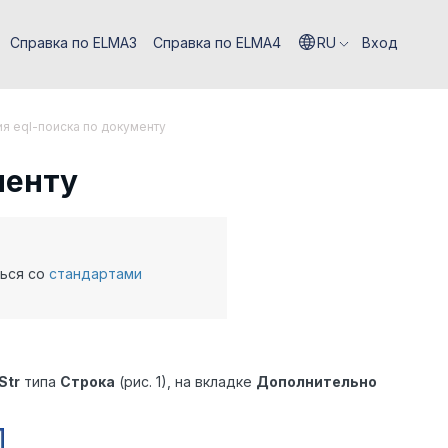
Справка по ELMA3
Справка по ELMA4
RU
Вход
я eql-поиска по документу
менту
ться со
стандартами
Str
типа
Строка
(рис. 1), на вкладке
Дополнительно