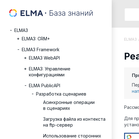
ELMA3
ELMA3: CRM+
ELMA3
ELMA3 Framework
Ре
ELMA3 WebAPI
ELMA3: Управление
конфигурациями
Пр
Пе
ELMA PublicAPI
на
Разработка сценариев
Асинхронные операции
Рассмо
в сценариях
Для п
Загрузка файла из контекста
устан
на ftp-сервер
Использование сторонних