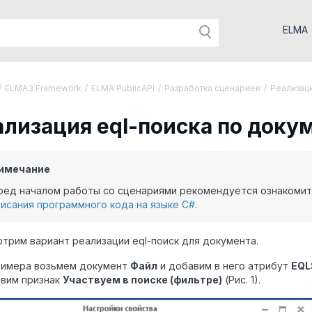
ELMA
/
ELMA3 Framework
/
ELMA PublicAPI
/
Разработка сценариев
/
Реализаци
ализация eql-поиска по доку
имечание
ред началом работы со сценариями рекомендуется ознакоми
писания программного кода на языке C#
.
трим вариант реализации eql-поиск для документа.
римера возьмем документ
Файл
и добавим в него атрибут
EQL
овим признак
Участвуем в поиске (фильтре)
(Рис. 1).