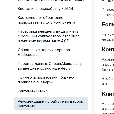
При
Введение в разработку ELMA4
Вхо
тип
Кастомное отображение
пользовательского компонента
Есл
Настройка внешнего вида отчёта
Не нуж
с большим количеством столбцов
не хра
в системе версии ниже 4.0.11
Кон
Обновление версии сервера
Elasticsearch
Различ
Перенос данных OrleansMembership
и друг
во внешнее хранилище Redis
быть в
Пример использования бизнес-
Чтобы 
правила в сценарии
и вкл
Рантаймы ELMA4
Кли
Рекомендации по работе во втором
Не сл
рантайме
и десе
времен