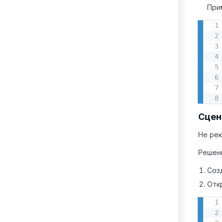
При
Сцен
Не рек
Решен
Соз
Отк