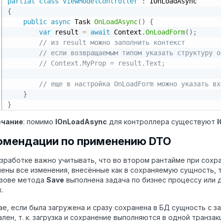
partial
class
ViewModelController
:
{
public
async
 Task 
OnLoadAsync
(
)
{
var
 result 
=
await
 Context
.
OnLoadForm
(
)
;
// из result можно заполнить контекст
// если возвращаемым типом указать структуру о
// Context.MyProp = result.Text;
// еще в настройка OnLoadForm можно указать вх
}
}
чание
: помимо
IOnLoadAsync
для контроллера существуют
I
омендации по применению DTO
зработке важно учитывать, что во втором рантайме при сохра
ены все изменения, внесённые как в сохраняемую сущность, т
ызове метода
Save
выполнена задача по бизнес процессу или 
.
ае, если была загружена и сразу сохранена в БД сущность с 
лен, т. к. загрузка и сохранение выполняются в одной транзак