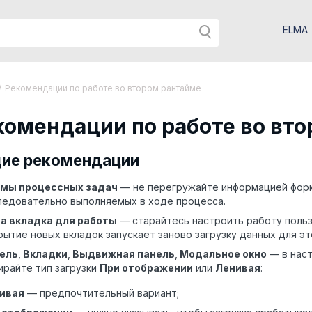
ELMA
/
Рекомендации по работе во втором рантайме
комендации по работе во вт
ие рекомендации
мы процессных задач
— не перегружайте информацией формы
ледовательно выполняемых в ходе процесса.
а вкладка для работы
— старайтесь настроить работу польз
рытие новых вкладок запускает заново загрузку данных для эт
ель
,
Вкладки
,
Выдвижная панель
,
Модальное окно
— в наст
ирайте тип загрузки
При отображении
или
Ленивая
:
ивая
— предпочтительный вариант;