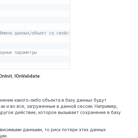
бмена данных/объект со свойством строка
одные параметры
OnInit
,
IOnValidate
.
нении какого-либо объекта в базу данных будут
ак и во все, загруженные в данной сессии. Например,
другое действие, которое вызывает сохранение в базу
зависимыми данными, то риск потери этих данных
ции.