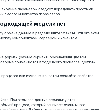
ла при первом изменении значения настройки
Скрыть
.
в входные параметры следует передавать простыми
ных вместо множества параметров.
 подходящей модели нет
уру обмена данные в разделе
Интерфейсы
. Эти объекты
 между компонентами, сервером и клиентом.
 на формах (разные скрытия, обозначения цветом
, которые применяются в ходе всего процесса, должны
у процесса или компонента, затем создайте свойство
ойств. При этом все данные сериализуются
доёмкий процесс, который занимает очень много
м свойства типа
Действие
или использовать обращение