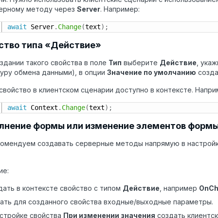
верному методу через
Server
. Например:
await
 Server
.
Change
(
text
)
;
ство типа «Действие»
здании такого свойства в поле
Тип
выберите
Действие
, ука
уру обмена данными), в опции
Значение по умолчанию
созда
свойство в клиентском сценарии доступно в контексте. Напри
await
 Context
.
Change
(
text
)
;
лнение формы или изменение элементов форм
омендуем создавать серверные методы напрямую в настройка
ие:
дать в контексте свойство с типом
Действие
, например
OnCh
зать для созданного свойства входные/выходные параметры.
астройке свойства
При изменении значения
создать клиентски