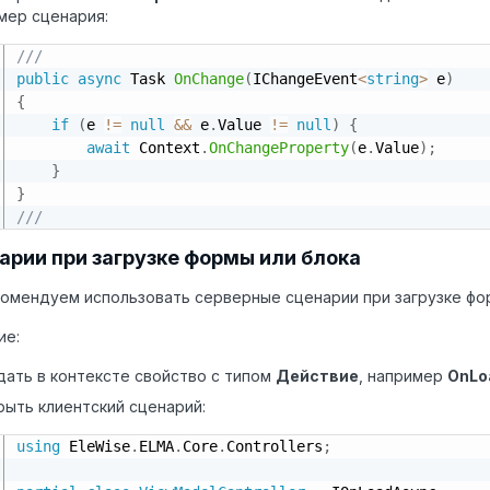
мер сценария:
///
public
async
 Task 
OnChange
(
IChangeEvent
<
string
>
 e
)
{
if
(
e 
!=
null
&&
 e
.
Value 
!=
null
)
{
await
 Context
.
OnChangeProperty
(
e
.
Value
)
;
}
}
///
арии при загрузке формы или блока
омендуем использовать серверные сценарии при загрузке фор
ие:
дать в контексте свойство с типом
Действие
, например
OnLo
рыть клиентский сценарий:
using
 EleWise
.
ELMA
.
Core
.
Controllers
;