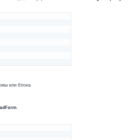
мы или блока.
adForm
.