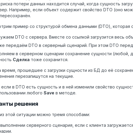
 риска потери данных находится случай, когда сущность загр
вер. Например, если объект содержит свойство DTO (оно мо
пересохранён.
отрим пример со структурой обмена данными (DTO), которая
ружаем DTO с сервера. Вместе со ссылкой загрузится весь об
же передаём DTO в серверный сценарий. При этом DTO перед
олняем в серверном сценарии сохранение сущности (любой, да
ность
Сделка
тоже сохранится.
а время, прошедшее с загрузки сущности из БД до её сохране
енения перезапишутся на текущие.
 если в DTO есть сущность и в ней изменили свойство сущнос
спользовании любого
Save
в методе.
анты решения
из этой ситуации можно тремя способами:
 выполнении серверного сценария, если с клиента загружается
нарии.