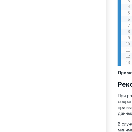
Приме
Рек
При ра
сохран
при в
данных
В случ
минима