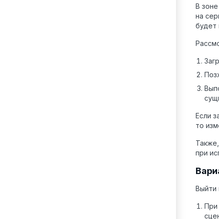
В зоне
на сер
будет 
Рассм
Заг
Поз
Вып
сущ
Если з
то изм
Также,
при и
Вари
Выйти 
При
сце