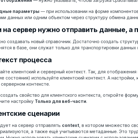
 отображении
— нужно указывать, чтобы загрузка срабатыва
дные параметры
— при использовании на форме компоненто
ами данных или одним объектом через структуру обмена дан
и на сервер нужно отправить данные, а
но создавать новый справочник. Достаточно создать структ
нятся в базе, они служат только для транспортировки данных
текст процесса
айте клиентский и серверный контекст. Так, для отображения
ие состояния) используйте клиентский контекст. А настройки
 серверном контексте.
создать свойство для клиентского контекста, откройте форм
ючите настройку
Только для веб-части
.
ентские сценарии
едует на сервер отправлять
context
, в котором множество св
риализуются, а также ещё учитываются метаданные. Это тру
и. Нужно использовать клиентские сценарии с использование