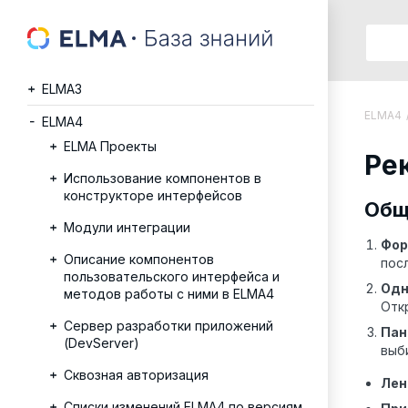
ELMA3
ELMA4
ELMA4
ELMA Проекты
Ре
Использование компонентов в
конструкторе интерфейсов
Общ
Модули интеграции
Фор
Описание компонентов
пос
пользовательского интерфейса и
Одн
методов работы с ними в ELMA4
Отк
Сервер разработки приложений
Пан
(DevServer)
выб
Сквозная авторизация
Лен
Списки изменений ELMA4 по версиям