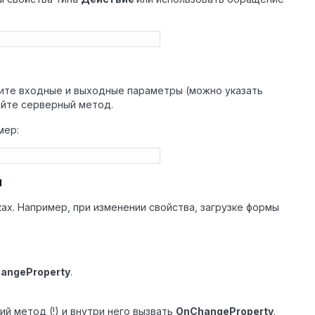
жите входные и выходные параметры (можно указать
йте серверный метод.
мер:
ы
х. Например, при изменении свойства, загрузке формы
angeProperty
.
й метод (!) и внутри него вызвать
OnChangeProperty
.