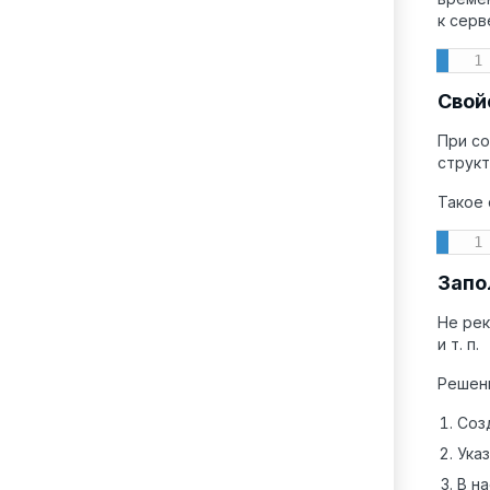
к сер
Свой
При со
структ
Такое 
Запо
Не рек
и т. п.
Решен
Соз
Ука
В н