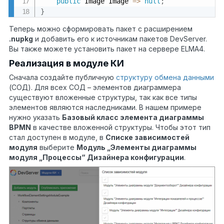
public
 Image Image 
=
>
null
;
}
Теперь можно сформировать пакет с расширением
.nupkg
и добавить его к источникам пакетов DevServer.
Вы также можете установить пакет на сервере ELMA4.
Реализация в модуле КИ
Сначала создайте публичную
структуру обмена данными
(СОД). Для всех СОД – элементов диаграммера
существуют вложенные структуры, так как все типы
элементов являются наследниками. В нашем примере
нужно указать
Базовый класс элемента диаграммы
BPMN
в качестве вложенной структуры. Чтобы этот тип
стал доступен в модуле, в
Списке зависимостей
модуля
выберите
Модуль „Элементы диаграммы
модуля „Процессы“ Дизайнера конфигурации
.