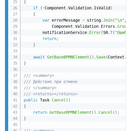
{
if
(
!
Component
.
Validation
.
IsValid
)
{
var
 errorMessage 
=
 string
.
Join
(
"\n"
,
            Component
.
Validation
.
Errors
.
Group
        notificationService
.
Error
(
SR
.
T
(
"Ошибк
return
;
}
await
GetBaseBPMNElement
(
)
.
Save
(
Context
.
M
}
/// <summary>
/// Действие при отмене
/// </summary>
/// <returns></returns>
public
 Task 
Cancel
(
)
{
return
GetBaseBPMNElement
(
)
.
Cancel
(
)
;
}
/// <summary>