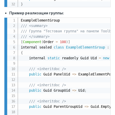
}
Пример реализации группы:
/// <summary>
/// Группа "Тестовая группа" на панели Toolbo
/// </summary>
[
Component
(
Order 
=
100
)
]
internal sealed 
class
ExampleElementGroup
:
{
    internal 
static
 readonly Guid Uid 
=
new
G
/// <inheritdoc />
public
 Guid PanelUid 
=
>
 ExampleElementPan
/// <inheritdoc />
public
 Guid GroupUid 
=
>
 Uid
;
/// <inheritdoc />
public
 Guid ParentGroupUid 
=
>
 Guid
.
Empty
;