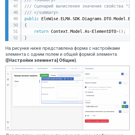
/// Сценарий вычисления значения свойства "Эл
/// </summary>
public
 EleWise
.
ELMA
.
SDK
.
Diagrams
.
DTO
.
Model
.
El
{
return
 Context
.
Model
.
As
<
ElementDTO
>
(
)
;
}
На рисунке ниже представлена форма с настройками
элемента с одним полем и общей формой элемента
([Настройки элемента] Общие)
.