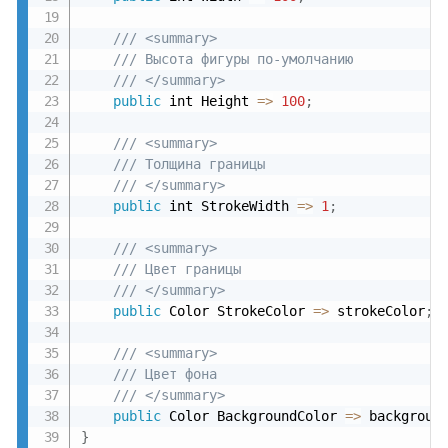
/// <summary>
/// Высота фигуры по-умолчанию
/// </summary>
public
 int Height 
=
>
100
;
/// <summary>
/// Толщина границы
/// </summary>
public
 int StrokeWidth 
=
>
1
;
/// <summary>
/// Цвет границы
/// </summary>
public
 Color StrokeColor 
=
>
 strokeColor
;
/// <summary>
/// Цвет фона
/// </summary>
public
 Color BackgroundColor 
=
>
 backgroun
}