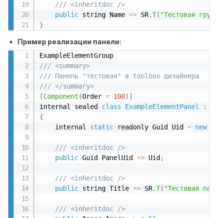
/// <inheritdoc />
public
 string Name 
=
>
 SR
.
T
(
"Тестовая груп
}
Пример реализации панели:
/// <summary>
/// Панель "тестовая" в toolbox дизайнера
/// </summary>
[
Component
(
Order 
=
100
)
]
internal sealed 
class
ExampleElementPanel
:
{
    internal 
static
 readonly Guid Uid 
=
new
G
/// <inheritdoc />
public
 Guid PanelUid 
=
>
 Uid
;
/// <inheritdoc />
public
 string Title 
=
>
 SR
.
T
(
"Тестовая пан
/// <inheritdoc />