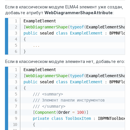
Если в классическом модуле ELMA4 элемент уже создан,
добавьте атрибут
WebDiagrammerShapeAttribute
:
[
WebDiagrammerShape
(
typeof
(
ExampleElementShap
public
 sealed 
class
ExampleElement
:
{
...
}
Если в классическом модуле элемента нет, добавьте его:
[
WebDiagrammerShape
(
typeof
(
ExampleElementShap
public
 sealed 
class
ExampleElement
:
{
/// <summary>
/// Элемент панели инструментов
/// </summary>
[
Component
(
Order 
=
100
)
]
private
class
ToolboxItem
:
 IBPMNToolboxI
{