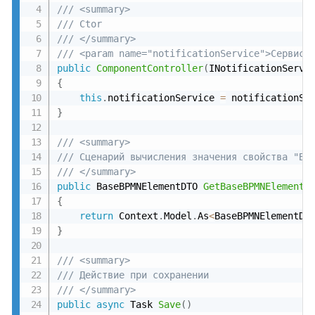
/// <summary>
/// Ctor
/// </summary>
/// <param name="notificationService">Сервис 
public
ComponentController
(
INotificationServi
{
this
.
notificationService 
=
 notificationSe
}
/// <summary>
/// Сценарий вычисления значения свойства "Ба
/// </summary>
public
 BaseBPMNElementDTO 
GetBaseBPMNElement
(
{
return
 Context
.
Model
.
As
<
BaseBPMNElementDT
}
/// <summary>
/// Действие при сохранении
/// </summary>
public
async
 Task 
Save
(
)