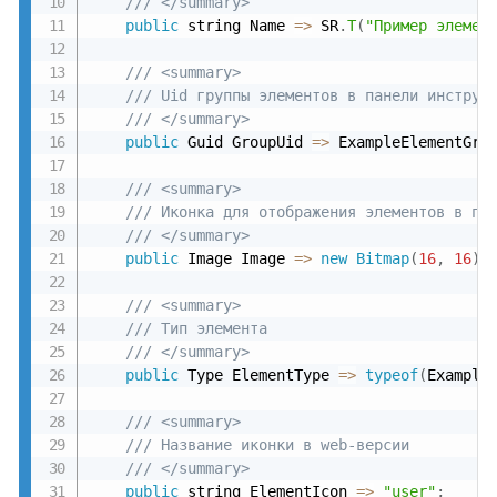
/// </summary>
public
 string Name 
=
>
 SR
.
T
(
"Пример элемен
/// <summary>
/// Uid группы элементов в панели инструм
/// </summary>
public
 Guid GroupUid 
=
>
 ExampleElementGro
/// <summary>
/// Иконка для отображения элементов в па
/// </summary>
public
 Image Image 
=
>
new
Bitmap
(
16
,
16
)
;
/// <summary>
/// Тип элемента
/// </summary>
public
 Type ElementType 
=
>
typeof
(
Example
/// <summary>
/// Название иконки в web-версии
/// </summary>
public
 string ElementIcon 
=
>
"user"
;