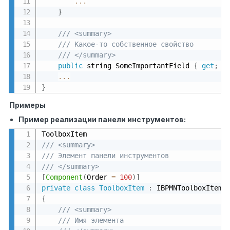
...
}
/// <summary>
/// Какое-то собственное свойство
/// </summary>
public
 string SomeImportantField 
{
get
;
s
...
}
Примеры
Пример реализации панели инструментов:
/// <summary>
/// Элемент панели инструментов
/// </summary>
[
Component
(
Order 
=
100
)
]
private
class
ToolboxItem
:
 IBPMNToolboxItem
,
{
/// <summary>
/// Имя элемента