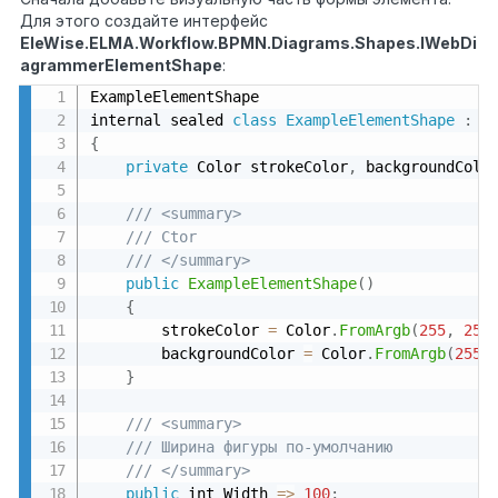
Для этого создайте интерфейс
EleWise.ELMA.Workflow.BPMN.Diagrams.Shapes.IWebDi
agrammerElementShape
:
ExampleElementShape 

internal sealed 
class
ExampleElementShape
:
{
private
 Color strokeColor
,
 backgroundColo
/// <summary>
/// Ctor
/// </summary>
public
ExampleElementShape
(
)
{
        strokeColor 
=
 Color
.
FromArgb
(
255
,
253
        backgroundColor 
=
 Color
.
FromArgb
(
255
,
}
/// <summary>
/// Ширина фигуры по-умолчанию
/// </summary>
public
 int Width 
=
>
100
;