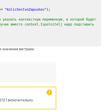
 ==
"KolichestvoZapuskov"
);
о указать контекстную переменную, в которой будет
лучае вместо context.Ispolnitelj надо подставить
 значения метрики:
.12.1 включительно.