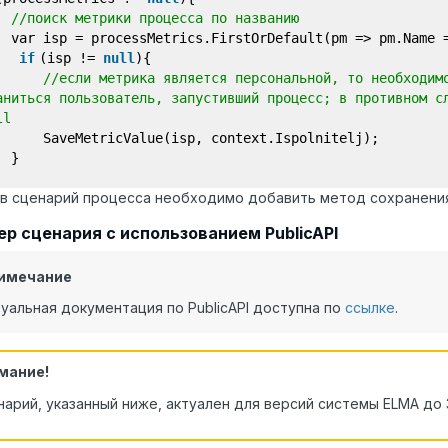
//поиск метрики процесса по названию
var isp = processMetrics.FirstOrDefault(pm => pm.Name
if
(isp !=
null
){
//если метрика является персональной, то необходим
аниться пользователь, запустивший процесс; в противном с
null
SaveMetricValue(isp, context.Ispolnitelj);
}
в сценарий процесса необходимо добавить метод сохранения
р сценария с использованием PublicAPI
имечание
уальная документация по PublicAPI доступна по
ссылке
.
мание!
арий, указанный ниже, актуален для версий системы ELMA до 3