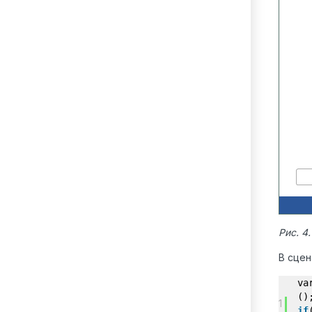
Рис. 4
В сцен
va
()
1
if