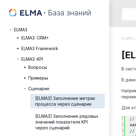
ELMA3
ELMA3: CRM+
ELMA3
ELMA3 Framework
[E
ELMA3: KPI
Вопросы
В сист
Примеры
В данн
Сценарии
Наприм
переме
[ELMA3] Заполнение метрик
процесса через сценарии
Для э
[ELMA3] Заполнение рядовых
1
//
значений показателя KPI
2
va
через сценарий
3
//