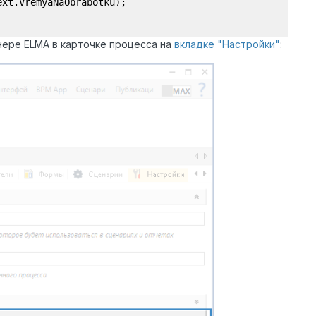
ext.VremyaNaObrabotku);
нере ELMA в карточке процесса на
вкладке "Настройки"
: