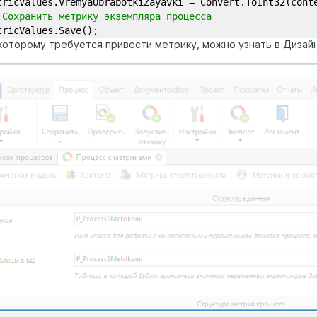
tricValues.VremyaObrabotkiZayavki = Convert.ToInt32(cont
 Сохранить метрику экземпляра процесса
tricValues.Save();
 которому требуется привести метрику, можно узнать в Дизай