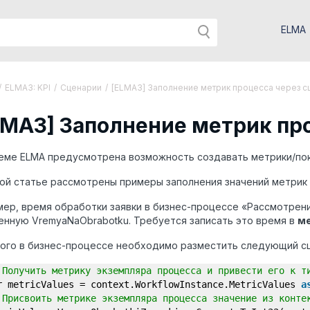
ELMA
/
ELMA3: KPI
/
Сценарии
/
[ELMA3] Заполнение метрик процесса через с
LMA3] Заполнение метрик пр
еме ELMA предусмотрена возможность создавать метрики/пок
ой статье рассмотрены примеры заполнения значений метрик 
ер, время обработки заявки в бизнес-процессе «Рассмотрени
нную VremyaNaObrabotku. Требуется записать это время в
ме
того в бизнес-процессе необходимо разместить следующий с
 Получить метрику экземпляра процесса и привести его к т
r metricValues = context.WorkflowInstance.MetricValues
a
 Присвоить метрике экземпляра процесса значение из конте