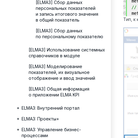
4
me
[ELMA3] Сбор данных
5
//
персональных показателей
6
me
и запись итогового значения
Тип, к
в общий показатель
[ELMA3] Сбор данных
по персональному показателю
[ELMA3] Использование системных
справочников в модуле
[ELMA3] Моделирование
показателей, их визуальное
отображение и ввод значений
[ELMA3] Общая информация
о приложении ELMA KPI
ELMA3: Внутренний портал
ELMA3: Проекты+
ELMA3: Управление бизнес-
процессами