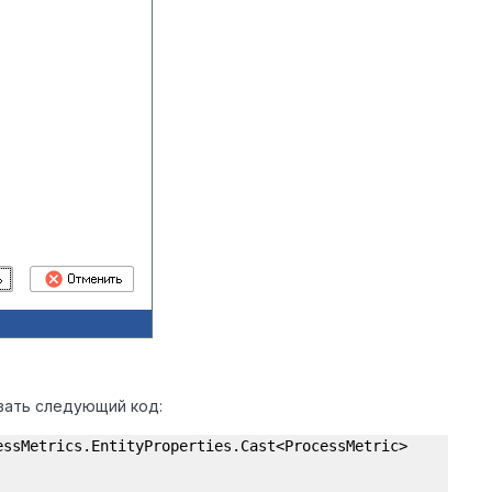
вать следующий код:
essMetrics.EntityProperties.Cast<ProcessMetric>