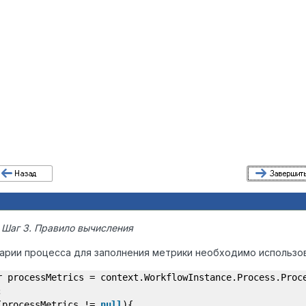
. Шаг 3. Правило вычисления
арии процесса для заполнения метрики необходимо использо
r processMetrics = context.WorkflowInstance.Process.Proc
;
(processMetrics !=
null
){