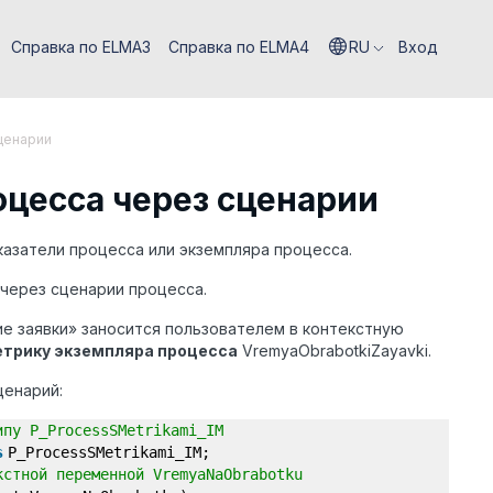
Справка по ELMA3
Справка по ELMA4
RU
Вход
ценарии
оцесса через сценарии
азатели процесса или экземпляра процесса.
через сценарии процесса.
е заявки» заносится пользователем в контекстную
трику экземпляра процесса
VremyaObrabotkiZayavki.
ценарий:
ипу P_ProcessSMetrikami_IM
s
P_ProcessSMetrikami_IM;
кстной переменной VremyaNaObrabotku