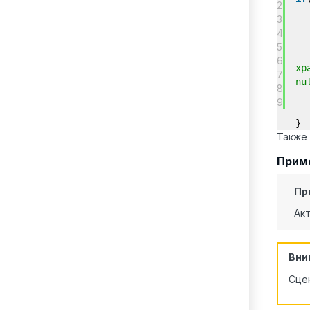
2
3
4
5
6
хр
7
8
9
}
Также 
Приме
Пр
Акт
Вни
Сцен