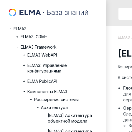
ELMA3
ELMA3: CRM+
ELMA3
ELMA3 Framework
[E
ELMA3 WebAPI
ELMA3: Управление
Кэшир
конфигурациями
В сист
ELMA PublicAPI
Гло
Компоненты ELMA3
для
Расширения системы
сер
Архитектура
Сер
Сле
[ELMA3] Архитектура
дан
объектной модели
К
[ELMA3] Архитектура
х