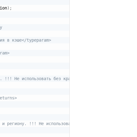
ion
)
;
у
ия в кэше</typeparam>
ram>
. !!! Не использовать без крайней необходимости (вместо 
eturns>
 и региону. !!! Не использовать без крайней необходимост