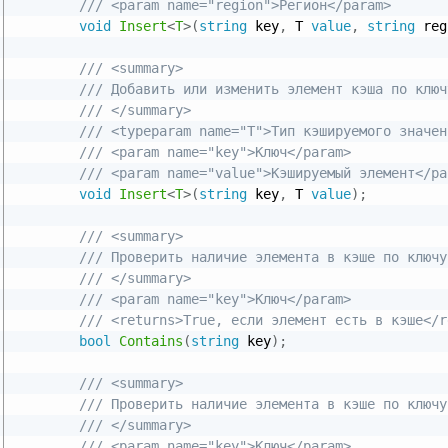
/// <param name="region">Регион</param>
void
Insert
<
T
>
(
string
 key
,
 T 
value
,
string
 reg
/// <summary>
/// Добавить или изменить элемент кэша по ключ
/// </summary>
/// <typeparam name="T">Тип кэшируемого значен
/// <param name="key">Ключ</param>
/// <param name="value">Кэшируемый элемент</pa
void
Insert
<
T
>
(
string
 key
,
 T 
value
)
;
/// <summary>
/// Проверить наличие элемента в кэше по ключу
/// </summary>
/// <param name="key">Ключ</param>
/// <returns>True, если элемент есть в кэше</r
bool
Contains
(
string
 key
)
;
/// <summary>
/// Проверить наличие элемента в кэше по ключу
/// </summary>
/// <param name="key">Ключ</param>