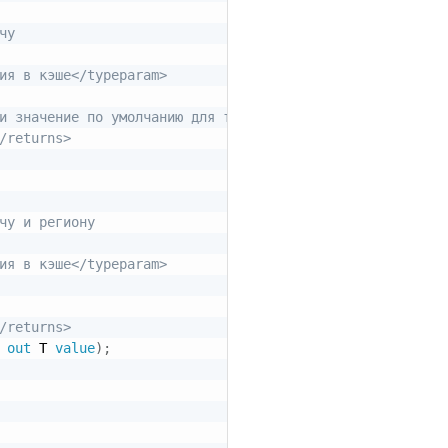
чу
ия в кэше</typeparam>
и значение по умолчанию для типа <typeparamref name="T"/
/returns>
чу и региону
ия в кэше</typeparam>
/returns>
out
 T 
value
)
;