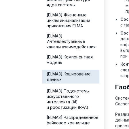
ядра системы
м
п
[ELMA3] Жизненные
Сос
циклы инициализации
с г
приложения ELMA
Сос
[ELMA3]
дан
Интеллектуальные
инф
каналы взаимодействия
вып
при
[ELMA3] Компонентная
модель
Кон
сле
[ELMA3] Кэширование
запр
данных
Гло
[ELMA3] Подсистемы
искусственного
Систем
интеллекта (AI)
Cachem
и роботизации (RPA)
Реализ
[ELMA3] Распределенное
данные
файловое хранилище
прило