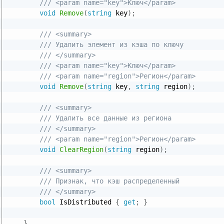
/// <param name="key">Ключ</param>
void
Remove
(
string
 key
)
;
/// <summary>
/// Удалить элемент из кэша по ключу
/// </summary>
/// <param name="key">Ключ</param>
/// <param name="region">Регион</param>
void
Remove
(
string
 key
,
string
 region
)
;
/// <summary>
/// Удалить все данные из региона
/// </summary>
/// <param name="region">Регион</param>
void
ClearRegion
(
string
 region
)
;
/// <summary>
/// Признак, что кэш распределенный
/// </summary>
bool
 IsDistributed 
{
get
;
}
}