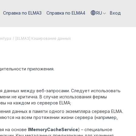
Справка по ELMA3
Справка по ELMA4
RU
Вход
ектура
/
[ELMA3] Кэширование данных
дительности приложения.
ия данных между веб-запросами. Следует использовать
мени не критична. В случае использования фермы
вы на каждом из серверов ELMA;
нения данных в памяти одного экземпляра сервера ELMA.
няются на всем протяжении жизни сервера (например,
ая на основе
IMemoryCacheService
) – специальное
икации. Кэш метаданных предназначен для хранения