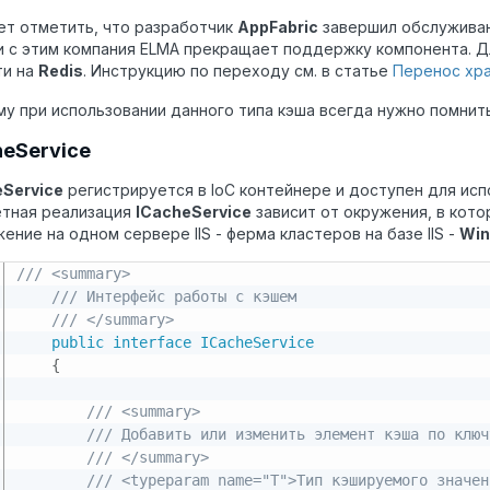
ет отметить, что разработчик
AppFabric
завершил обслуживан
и с этим компания ELMA прекращает поддержку компонента. 
ти на
Redis
. Инструкцию по переходу см. в статье
Перенос хра
у при использовании данного типа кэша всегда нужно помнит
heService
eService
регистрируется в IoC контейнере и доступен для ис
етная реализация
ICacheService
зависит от окружения, в кот
ение на одном сервере IIS - ферма кластеров на базе IIS -
Win
/// <summary>
/// Интерфейс работы с кэшем
/// </summary>
public
interface
ICacheService
{
/// <summary>
/// Добавить или изменить элемент кэша по ключ
/// </summary>
/// <typeparam name="T">Тип кэшируемого значен