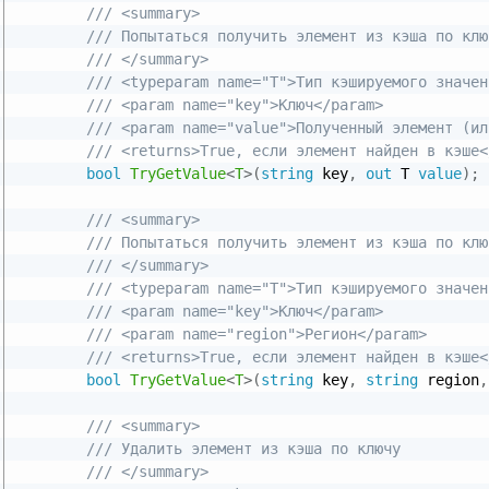
/// <summary>
/// Попытаться получить элемент из кэша по клю
/// </summary>
/// <typeparam name="T">Тип кэшируемого значен
/// <param name="key">Ключ</param>
/// <param name="value">Полученный элемент (ил
/// <returns>True, если элемент найден в кэше<
bool
TryGetValue
<
T
>
(
string
 key
,
out
 T 
value
)
;
/// <summary>
/// Попытаться получить элемент из кэша по клю
/// </summary>
/// <typeparam name="T">Тип кэшируемого значен
/// <param name="key">Ключ</param>
/// <param name="region">Регион</param>
/// <returns>True, если элемент найден в кэше<
bool
TryGetValue
<
T
>
(
string
 key
,
string
 region
,
/// <summary>
/// Удалить элемент из кэша по ключу
/// </summary>