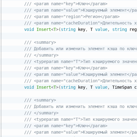
/// <param name="key">Ключ</param>
/// <param name="value">Кэшируемый элемент</pa
/// <param name="region">Регион</param>
/// <param name="cacheDuration">Длительность х
void
Insert
<
T
>
(
string
 key
,
 T 
value
,
string
 reg
/// <summary>
/// Добавить или изменить элемент кэша по ключ
/// </summary>
/// <typeparam name="T">Тип кэшируемого значен
/// <param name="key">Ключ</param>
/// <param name="value">Кэшируемый элемент</pa
/// <param name="cacheDuration">Длительность х
void
Insert
<
T
>
(
string
 key
,
 T 
value
,
 TimeSpan c
/// <summary>
/// Добавить или изменить элемент кэша по ключ
/// </summary>
/// <typeparam name="T">Тип кэшируемого значен
/// <param name="key">Ключ</param>
/// <param name="value">Кэшируемый элемент</pa