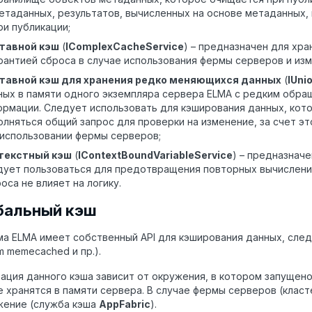
етаданных, результатов, вычисленных на основе метаданных, 
ри публикации;
тавной кэш
(
IComplexCacheService
) – предназначен для хр
арантией сброса в случае использования фермы серверов и из
тавной кэш для хранения редко меняющихся данных
(
IUni
ных в памяти одного экземпляра сервера ELMA с редким обра
ормации. Следует использовать для кэширования данных, кот
олняться общий запрос для проверки на изменение, за счет э
 использовании фермы серверов;
текстный кэш
(
IContextBoundVariableService
) – предназнач
дует пользоваться для предотвращения повторных вычисления
оса не влияет на логику.
бальный кэш
а ELMA имеет собственный API для кэширования данных, след
 memecached и пр.).
ация данного кэша зависит от окружения, в котором запущено
 хранятся в памяти сервера. В случае фермы серверов (клас
жение (служба кэша
AppFabric
).