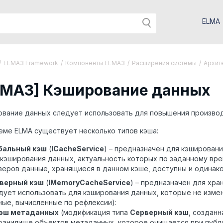
ELMA
/
ELMA3 Framework
/
Компоненты ELMA3
/
Расширения системы
/
Архит
LMA3] Кэширование данных
ование данных следует использовать для повышения произво
еме ELMA существует несколько типов кэша:
бальный кэш
(
ICacheService
) – предназначен для кэширован
 кэширования данных, актуальность которых по заданному вре
веров данные, хранящиеся в данном кэше, доступны и одинако
верный кэш
(
IMemoryCacheService
) – предназначен для хра
дует использовать для кэширования данных, которые не изме
ные, вычисленные по рефлексии):
эш метаданных
(модификация типа
Серверный кэш
, созданн
ранилище объектов метаданных, которое очищается при публ