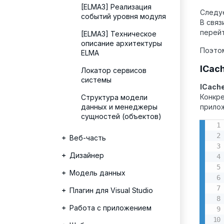
[ELMA3] Реализация
Следу
событий уровня модуля
В связ
перей
[ELMA3] Техническое
описание архитектуры
Поэтом
ELMA
ICac
Локатор сервисов
системы
ICach
Конкр
Структура модели
данных и менеджеры
прилож
сущностей (объектов)
Веб-часть
Дизайнер
Модель данных
Плагин для Visual Studio
Работа с приложением