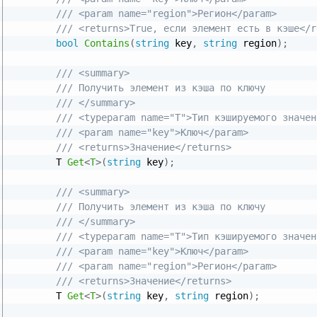
/// <param name="region">Регион</param>
/// <returns>True, если элемент есть в кэше</r
bool
Contains
(
string
 key
,
string
 region
)
;
/// <summary>
/// Получить элемент из кэша по ключу
/// </summary>
/// <typeparam name="T">Тип кэшируемого значен
/// <param name="key">Ключ</param>
/// <returns>Значение</returns>
        T 
Get
<
T
>
(
string
 key
)
;
/// <summary>
/// Получить элемент из кэша по ключу
/// </summary>
/// <typeparam name="T">Тип кэшируемого значен
/// <param name="key">Ключ</param>
/// <param name="region">Регион</param>
/// <returns>Значение</returns>
        T 
Get
<
T
>
(
string
 key
,
string
 region
)
;