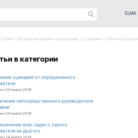
ELMA
/
ELMA3: Управление бизнес-процессами
/
Сценарии
/
Работа с пользо
тьи в категории
нение сценария от определенного
ователя
но 24 марта 2019
еление непосредственного руководителя
арии
но 24 марта 2019
значение всех задач с одного
вателя на другого
но 24 марта 2019