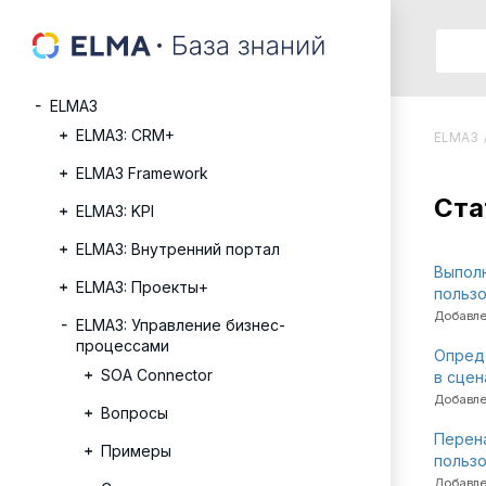
ELMA3
ELMA3: CRM+
ELMA3
ELMA3 Framework
Cта
ELMA3: KPI
ELMA3: Внутренний портал
Выпол
ELMA3: Проекты+
польз
Добавле
ELMA3: Управление бизнес-
процессами
Опред
SOA Connector
в сцен
Добавле
Вопросы
Перена
Примеры
пользо
Добавле