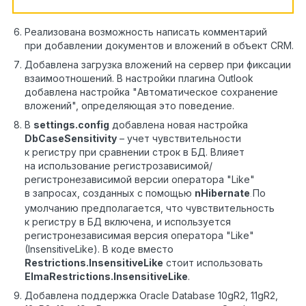
Реализована возможность написать комментарий
при добавлении документов и вложений в объект CRM.
Добавлена загрузка вложений на сервер при фиксации
взаимоотношений. В настройки плагина Outlook
добавлена настройка "Автоматическое сохранение
вложений", определяющая это поведение.
В
settings
.
config
добавлена новая настройка
DbCaseSensitivity
– учет чувствительности
к регистру при сравнении строк в БД. Влияет
на использование регистрозависимой/
регистронезависимой версии оператора "Like"
в запросах, созданных с помощью
nHibernate
По
.
умолчанию предполагается, что чувствительность
к регистру в БД включена, и используется
регистронезависимая версия оператора "Like"
(InsensitiveLike). В коде вместо
Restrictions.InsensitiveLike
стоит использовать
ElmaRestrictions.InsensitiveLike
.
Добавлена поддержка Oracle Database 10gR2, 11gR2,