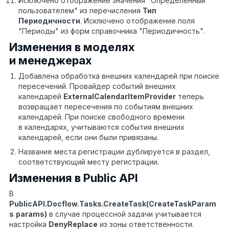
Исключено отображение значения "Определенный
пользователем" из перечисления
Тип
Периодичности
. Исключено отображение поля
"Периоды" из форм справочника "Периодичность".
Изменения в моделях
и менеджерах
Добавлена обработка внешних календарей при поиске
пересечений. Провайдер событий внешних
календарей
ExternalCalendarItemProvider
теперь
возвращает пересечения по событиям внешних
календарей. При поиске свободного времени
в календарях, учитываются события внешних
календарей, если они были привязаны.
Название места регистрации дублируется в раздел,
соответствующий месту регистрации.
Изменения в Public API
В
PublicAPI
.
Docflow
.
Tasks
.
CreateTask
(
CreateTaskParam
s
params
)
в случае процессной задачи учитывается
настройка
DenyReplace
из зоны ответственности.