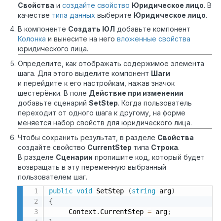
Свойства
и
создайте свойство
Юридическое лицо
. В
качестве
типа данных
выберите
Юридическое лицо
.
В компоненте
Создать ЮЛ
добавьте компонент
Колонка
и вынесите на него
вложенные свойства
юридического лица.
Определите, как отображать содержимое элемента
шага. Для этого выделите компонент
Шаги
и перейдите к его настройкам, нажав значок
шестерёнки. В поле
Действие при изменении
добавьте сценарий
SetStep
. Когда пользователь
переходит от одного шага к другому, на форме
меняется набор свойств для юридического лица.
Чтобы сохранить результат, в разделе
Свойства
создайте свойство
CurrentStep
типа
Строка
.
В разделе
Сценарии
пропишите код, который будет
возвращать в эту переменную выбранный
пользователем шаг.
public
void
 SetStep 
(
string
 arg
)
{
     Context
.
CurrentStep 
=
 arg
;