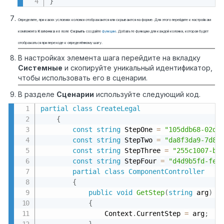
}
Определите, при каких условиях колонки отображаются или скрываются на форме. Для этого перейдите к настройкам
компонента
Колонка
и в поле
Скрыть
создайте
функцию
. Добавьте функцию для каждой колонки, которая будет
отображаться при переходе к определённому шагу.
В настройках элемента шага перейдите на вкладку
Системные
и скопируйте уникальный идентификатор,
чтобы использовать его в сценарии.
В разделе
Сценарии
используйте следующий код.
partial
class
CreateLegal
{
const
string
 StepOne 
=
"105ddb68-02d0
const
string
 StepTwo 
=
"da8f3da9-7d8a
const
string
 StepThree 
=
"255c1007-ba
const
string
 StepFour 
=
"d4d9b5fd-fec
partial
class
ComponentController
{
public
void
GetStep
(
string
 arg
)
{
                Context
.
CurrentStep 
=
 arg
;
}