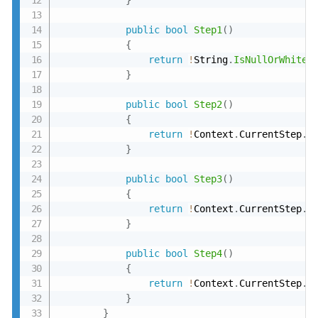
public
bool
Step1
(
)
{
return
!
String
.
IsNullOrWhiteS
}
public
bool
Step2
(
)
{
return
!
Context
.
CurrentStep
.
C
}
public
bool
Step3
(
)
{
return
!
Context
.
CurrentStep
.
C
}
public
bool
Step4
(
)
{
return
!
Context
.
CurrentStep
.
C
}
}