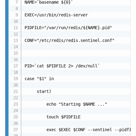
NAME=`basename ${0}`

EXEC=/usr/bin/redis-server

PIDFILE="/var/run/redis/${NAME}.pid"

CONF="/etc/redis/redis.sentinel.conf"

PID=`cat $PIDFILE 2> /dev/null`

case "$1" in

     start)

         echo "Starting $NAME ..."

         touch $PIDFILE

         exec $EXEC $CONF --sentinel --pidfile