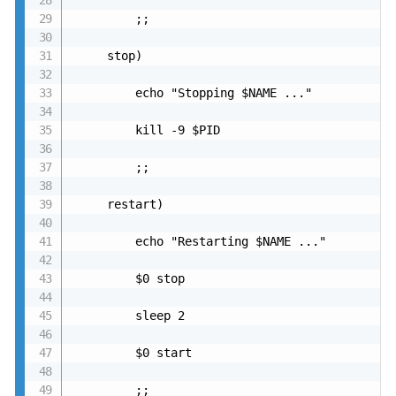
         ;;

     stop)

         echo "Stopping $NAME ..."

         kill -9 $PID

         ;;

     restart)

         echo "Restarting $NAME ..."

         $0 stop

         sleep 2

         $0 start

         ;;
