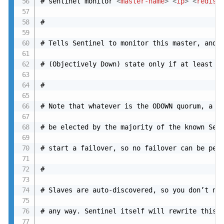
# sentinel monitor 
<
master-name
>
<
ip
>
<
redis-
#

# Tells Sentinel to monitor this master, and t
# (Objectively Down) state only if at least 
<
#

# Note that whatever is the ODOWN quorum, a Se
# be elected by the majority of the known Sent
# start a failover, so no failover can be perf
#

# Slaves are auto-discovered, so you don’t nee
# any way. Sentinel itself will rewrite this c