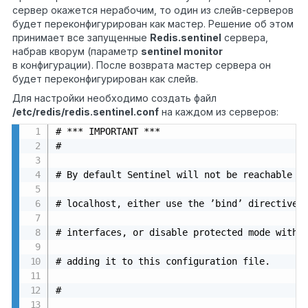
сервер окажется нерабочим, то один из слейв-серверов
будет переконфигурирован как мастер.
Решение об этом
принимает все запущенные
Redis.sentinel
сервера,
набрав кворум (параметр
sentinel
monitor
в конфигурации).
После возврата мастер сервера он
будет переконфигурирован как слейв.
Для настройки необходимо создать файл
/etc/redis/redis.sentinel.conf
на каждом из серверов
:
# *** IMPORTANT ***

#

# By default Sentinel will not be reachable fr
# localhost, either use the ’bind’ directive t
# interfaces, or disable protected mode with "
# adding it to this configuration file.

#
