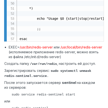
     *)

         echo "Usage $0 {start|stop|restart}"

         ;;

esac
EXEC=
/usr/bin/redis-server
или
/usr/local/bin/redis-server
(исполняемое приложение redis-server, можно взять
из файла /etc/init.d/redis-server)
Cоздать папку
, настроить ей доступ.
/var/run/redis
Зарегистрировать сервис:
sudo systemctl unmask
redis-sentinel.service
.
После этого запускается сервер
sentinel
на каждом
из серверов:
sudo service redis-sentinel start
или