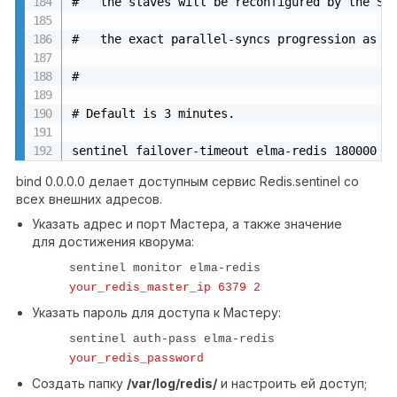
#   the slaves will be reconfigured by the Sen
#   the exact parallel-syncs progression as sp
#

# Default is 3 minutes.

sentinel failover-timeout elma-redis 180000
bind 0.0.0.0 делает доступным сервис Redis.sentinel со
всех внешних адресов.
Указать адрес и порт Мастера, а также значение
для достижения кворума:
sentinel monitor elma-redis
your_redis_master_ip 6379 2
Указать пароль для доступа к Мастеру:
sentinel auth-pass elma-redis
your_redis_password
Создать папку
/var/log/redis/
и настроить ей доступ;