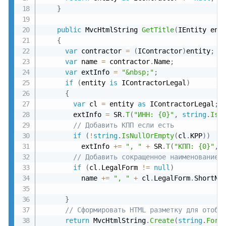
}
public
 MvcHtmlString 
GetTitle
(
IEntity ent
{
var
 contractor 
=
(
IContractor
)
entity
;
var
 name 
=
 contractor
.
Name
;
var
 extInfo 
=
"&nbsp;"
;
if
(
entity 
is
 IContractorLegal
)
{
var
 cl 
=
 entity 
as
 IContractorLegal
;
        extInfo 
=
 SR
.
T
(
"ИНН: {0}"
,
string
.
IsN
// Добавить КПП если есть
if
(
!
string
.
IsNullOrEmpty
(
cl
.
KPP
)
)
          extInfo 
+
=
", "
+
 SR
.
T
(
"КПП: {0}"
,
 
// Добавить сокращенное наименование 
if
(
cl
.
LegalForm 
!=
null
)
          name 
+
=
", "
+
 cl
.
LegalForm
.
ShortNa
}
// Сформировать HTML разметку для отобр
return
 MvcHtmlString
.
Create
(
string
.
Form