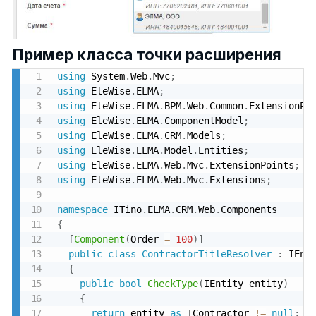
Пример класса точки расширения
using
 System
.
Web
.
Mvc
;
using
 EleWise
.
ELMA
;
using
 EleWise
.
ELMA
.
BPM
.
Web
.
Common
.
ExtensionPo
using
 EleWise
.
ELMA
.
ComponentModel
;
using
 EleWise
.
ELMA
.
CRM
.
Models
;
using
 EleWise
.
ELMA
.
Model
.
Entities
;
using
 EleWise
.
ELMA
.
Web
.
Mvc
.
ExtensionPoints
;
using
 EleWise
.
ELMA
.
Web
.
Mvc
.
Extensions
;
namespace
 ITino
.
ELMA
.
CRM
.
Web
.
{
[
Component
(
Order 
=
100
)
]
public
class
ContractorTitleResolver
:
 IEnti
{
public
bool
CheckType
(
IEntity entity
)
{
return
 entity 
as
 IContractor 
!=
null
;