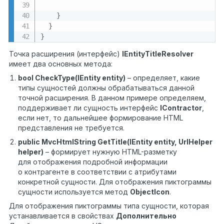
}
}
}
Точка расширения (интерфейс)
IEntityTitleResolver
имеет два основных метода:
bool CheckType(IEntity entity)
– определяет, какие
типы сущностей должны обрабатываться данной
точной расширения. В данном примере определяем,
поддерживает ли сущность интерфейс
IContractor
,
если нет, то дальнейшее формирование HTML
представления не требуется.
public MvcHtmlString GetTitle(IEntity entity, UrlHelper
helper)
– формирует нужную HTML-разметку
для отображения подробной информации
о контрагенте в соответствии с атрибутами
конкретной сущности. Для отображения пиктограммы
сущности используется метод
ObjectIcon
.
Для отображения пиктограммы типа сущности, которая
устанавливается в свойствах
Дополнительно