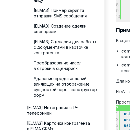
лицу
8
[ELMA3] Пример скрипта
9
отправки SMS сообщения
10
[ELMA3] Создание сделки
Прим
сценарием
В сце
[ELMA3] Сценарии для работы
с документами в карточке
cont
контрагента
кон
Преобразование чисел
con
в строки в сценариях
исп
Удаление представлений,
Для к
влияющих на отображение
сущностей через конструктор
EleWis
форм
Простр
[ELMA3] Интеграция с IP-
?
телефонией
1
us
2
us
[ELMA3] Карточка контрагента
3
us
в ELMA CRM+