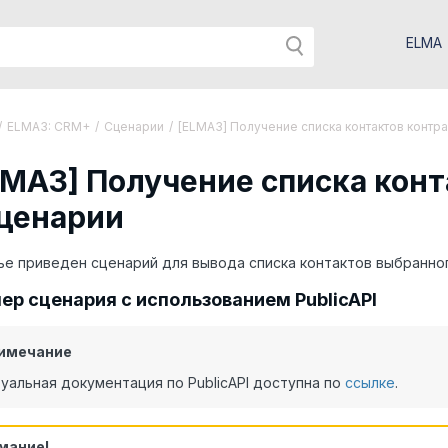
ELMA
/
ELMA3: CRM+
/
Сценарии
/
[ELMA3] Получение списка контактов контра
LMA3] Получение списка конт
сценарии
ье приведен сценарий для вывода списка контактов выбранног
ер сценария с использованием PublicAPI
имечание
уальная документация по PublicAPI доступна по
ссылке
.
мание!