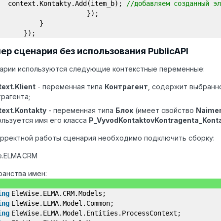
context.Kontakty.Add(item_b);
//добавляем созданный эл
});
}
});
ер сценария без использования PublicAPI
нарии используются следующие контекстные переменные:
ext.Klient
- переменная типа
Контрагент
, содержит выбранно
трагента;
text.Kontakty
- переменная типа
Блок
(имеет свойство
Naimen
ользуется имя его класса
P_VyvodKontaktovKontragenta_Kont
орректной работы сценария необходимо подключить сборку:
e.ELMA.CRM
анства имен:
ing
EleWise.ELMA.CRM.Models;
ing
EleWise.ELMA.Model.Common;
ing
EleWise.ELMA.Model.Entities.ProcessContext;