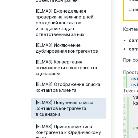
объекта Контрагент
Сцен
[ELMA3] Еженедельная
проверка на наличие дней
рождений контактов
и создание задач
Конте
ответственным за них
cont
[ELMA3] Исключение
con
дублирования контрагентов
При со
[ELMA3] Конвертация
возможности в контрагента
Простр
сценарием
1
us
[ELMA3] Отображение списка
2
us
контактов клиента
Текст 
va
1
[ELMA3] Получение списка
ko
2
контактов контрагента
3
в сценарии
4
5
[ELMA3] Приведение типа
со
6
Контрагента к Юридическому
7