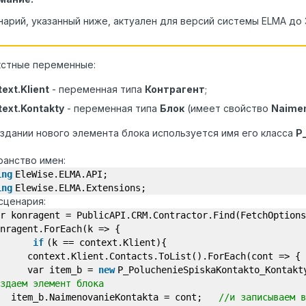
арий, указанный ниже, актуален для версий системы ELMA до 3
кстные переменные:
ext.Klient
- переменная типа
Контрагент
;
text.Kontakty
- переменная типа
Блок
(имеет свойство
Naimen
здании нового элемента блока используется имя его класса
P
анство имен:
ing
EleWise.ELMA.API;
ing
Elewise.ELMA.Extensions;
сценария:
r konragent = PublicAPI.CRM.Contractor.Find(FetchOptions
nragent.ForEach(k => {
if
(k == context.Klient){
context.Klient.Contacts.ToList().ForEach(cont => {
var item_b =
new
P_PoluchenieSpiskaKontakto_Kontak
здаем элемент блока
item_b.NaimenovanieKontakta = cont;
//и записываем в