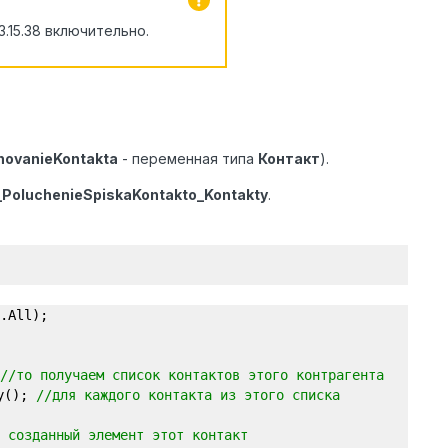
.15.38 включительно.
ovanieKontakta
- переменная типа
Контакт
).
_PoluchenieSpiskaKontakto_Kontakty
.
.All);
//то получаем список контактов этого контрагента
ty();
//для каждого контакта из этого списка
 созданный элемент этот контакт