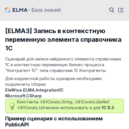
[ELMA3] Запись в контекстную
переменную элемента справочника
1С
Сценарий для записи найденного элемента справочника
1С в контекстную переменную бизнес-процесса
"Контрагент 1С" типа справочник 1С Контрагенты.
Для корректной работы сценария необходимо
подключить сборки:
EleWise.ELMA.Integration1C
Microsoft.CSharp
Константы
V81Consts.String
,
V81Consts.GetRef
,
V81Consts.Uid
можно использовать и для
1С 8.3
.
Пример сценария с использованием
PublicAPI