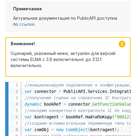
Примечание
Актуальная документация по PublicAPI доступна
по
ссылке
.
Внимание!
Сценарий, указанный ниже, актуален для версий
системы ELMA с 3.8 включительно до 3.12.1
включительно.
//инициализируем подключение к конфигурации. 
var
 connector 
=
 PublicAPI
.
Services
.
Integratio
//получение ссылки на спровочник 1С Контраген
dynamic
 bookRef 
=
 connector
.
GetFunctionValue
(
//находим конкретного контрагента 1С по коду
var
 kontragent 
=
 bookRef
.
НайтиПоКоду
(
"000123"
//создаем вспомогательную переменную типа Com
var
 comObj 
=
new
ComObject
(
kontragent
)
;
//получаем GUID найденного ранее контрагента