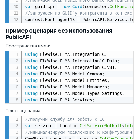
var
 guid_spr 
=
new
Guid
(
connector
.
GetFunction
//загружаем по GUID’у контрагента в контекстн
context
.
Kontragent1S 
=
 PublicAPI
.
Services
.
Int
Пример сценария без использования
PublicAPI
Пространства имен:
using
 EleWise
.
ELMA
.
Integration1C
;
using
 EleWise
.
ELMA
.
Integration1C
.
Data
;
using
 EleWise
.
ELMA
.
Integration1C
.
V81
;
using
 EleWise
.
ELMA
.
Model
.
Common
;
using
 EleWise
.
ELMA
.
Model
.
Entities
;
using
 EleWise
.
ELMA
.
Model
.
Managers
;
using
 EleWise
.
ELMA
.
Model
.
Types
.
Settings
;
using
 EleWise
.
ELMA
.
Services
;
Текст сценария:
//получим службу для работы с 1С
var
 service 
=
 Locator
.
GetServiceNotNull
<
Integ
//инициализируем подключение к конфигурации. 
ComObject connector 
=
 service
.
GetComConnector