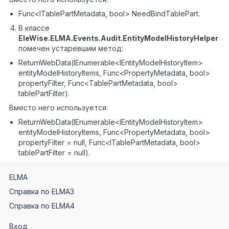
Func<ITablePartMetadata, bool> NeedBindTablePart.
В классе
EleWise.ELMA.Events.Audit.EntityModelHistoryHelper
помечен устаревшим метод:
ReturnWebData(IEnumerable<IEntityModelHistoryItem>
entityModelHistoryItems, Func<PropertyMetadata, bool>
propertyFilter, Func<TablePartMetadata, bool>
tablePartFilter).
Вместо него используется:
ReturnWebData(IEnumerable<IEntityModelHistoryItem>
entityModelHistoryItems, Func<PropertyMetadata, bool>
propertyFilter = null, Func<ITablePartMetadata, bool>
tablePartFilter = null).
ELMA
Справка по ELMA3
Справка по ELMA4
Вход