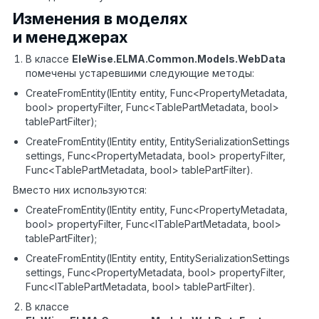
Изменения в моделях
и менеджерах
В классе
EleWise
.
ELMA
.
Common
.
Models
.
WebData
помечены устаревшими следующие методы:
CreateFromEntity(IEntity entity, Func<PropertyMetadata,
bool> propertyFilter, Func<TablePartMetadata, bool>
tablePartFilter);
CreateFromEntity(IEntity entity, EntitySerializationSettings
settings, Func<PropertyMetadata, bool> propertyFilter,
Func<TablePartMetadata, bool> tablePartFilter).
Вместо них используются:
CreateFromEntity(IEntity entity, Func<PropertyMetadata,
bool> propertyFilter, Func<ITablePartMetadata, bool>
tablePartFilter);
CreateFromEntity(IEntity entity, EntitySerializationSettings
settings, Func<PropertyMetadata, bool> propertyFilter,
Func<ITablePartMetadata, bool> tablePartFilter).
В классе