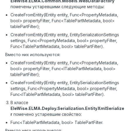
EleWise.ELMA.Common.Models.WebDataFactory
помечены устаревшими следующие методы:
CreateFromEntity(IEntity entity, Func<PropertyMetadata,
bool> propertyFilter, Func<TablePartMetadata, bool>
tablePartFilter);
CreateFromEntity(IEntity entity, EntitySerializationSettings
settings, Func<PropertyMetadata, bool> propertyFilter,
Func<TablePartMetadata, bool> tablePartFilter).
Вместо них используются:
CreateFromEntity(IEntity entity, Func<PropertyMetadata,
bool> propertyFilter, Func<ITablePartMetadata, bool>
tablePartFilter);
CreateFromEntity(IEntity entity, EntitySerializationSettings
settings, Func<PropertyMetadata, bool> propertyFilter,
Func<ITablePartMetadata, bool> tablePartFilter).
В классе
EleWise.ELMA.Deploy.Serialization.EntityXmlSerialize
r
помечено устаревшим свойство:
Func<TablePartMetadata, bool> TablePartFilter.
Вместо него используется: