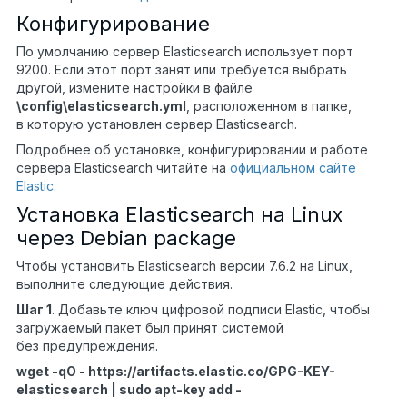
Конфигурирование
По умолчанию сервер Elasticsearch использует порт
9200. Если этот порт занят или требуется выбрать
другой, измените настройки в файле
\config\elasticsearch.yml
, расположенном
в папке,
в которую установлен сервер
Elasticsearch.
Подробнее об установке, конфигурировании и работе
сервера Elasticsearch читайте на
официальном сайте
Elastic
.
Установка Elasticsearch на Linux
через Debian package
Чтобы установить Elasticsearch версии 7.6.2 на Linux,
выполните следующие действия.
Шаг 1
. Добавьте ключ цифровой подписи Elastic, чтобы
загружаемый пакет был принят системой
без предупреждения.
wget -qO - https://artifacts.elastic.co/GPG-KEY-
elasticsearch | sudo apt-key add -