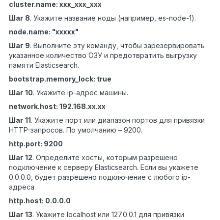
cluster.name: xxx_xxx_xxx
Шаг 8
.
Укажите название ноды (например, es-node-1).
node.name: "xxxxx"
Шаг 9
. Выполните эту команду, чтобы зарезервировать
указанное количество ОЗУ и предотвратить выгрузку
памяти Elasticsearch.
bootstrap.memory_lock: true
Шаг 10
. Укажите ip-адрес машины.
network.host: 192.168.xx.xx
Шаг 11
. Укажите порт
или
диапазон
портов для привязки
HTTP-запросов. По умолчанию – 9200.
http.port: 9200
Шаг 12
. Определите хосты, которым разрешено
подключение к серверу Elasticsearch. Если вы укажете
0.0.0.0, будет разрешено подключение с любого ip-
адреса.
http.host: 0.0.0.0
Шаг 13
. Укажите localhost или 127.0.0.1 для привязки