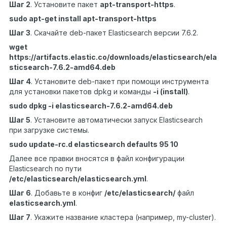
Шаг 2
.
Установите пакет
apt-transport-https
.
sudo apt-get install apt-transport-https
Шаг 3
.
Скачайте deb-пакет Elasticsearch версии 7.6.2.
wget
https://artifacts.elastic.co/downloads/elasticsearch/ela
sticsearch-7.6.2-amd64.deb
Шаг 4
. Установите
deb-пакет при помощи инструмента
для установки пакетов dpkg и команды
-i (install)
.
sudo dpkg -i elasticsearch-7.6.2-amd64.deb
Шаг 5
.
Установите автоматически запуск Elasticsearch
при загрузке системы.
sudo update-rc.d elasticsearch defaults 95 10
Далее все правки вносятся в файл конфигурации
Elasticsearch по пути
/etc/elasticsearch/elasticsearch.yml
.
Шаг 6
. Добавьте в конфиг
/etc/elasticsearch/
файл
elasticsearch.yml
.
Шаг 7
. Укажите название кластера (например, my-cluster).